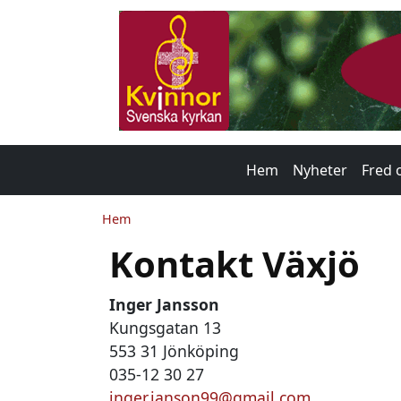
Hoppa till huvudinnehåll
Main navigatio
Hem
Nyheter
Fred 
Länkstig
Hem
Kontakt Växjö
Inger Jansson
Kungsgatan 13
553 31 Jönköping
035-12 30 27
inger.janson99@gmail.com