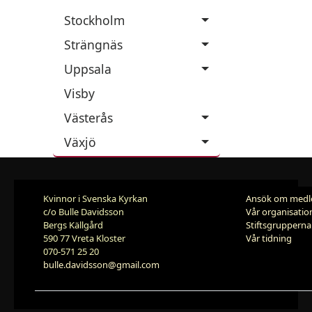
Stockholm
Strängnäs
Uppsala
Visby
Västerås
Växjö
Kvinnor i Svenska Kyrkan
Ansök om med
c/o Bulle Davidsson
Vår organisatio
Bergs Källgård
Stiftsgrupperna
590 77 Vreta Kloster
Vår tidning
070-571 25 20
bulle.davidsson@gmail.com