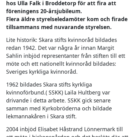
hos Ulla Falk i Broddetorp för att fira att
föreningens 20-årsjubileum.
Flera äldre styrelseledamöter kom och firade
tillsammans med nuvarande styrelsen.
Lite historik: Skara stifts kvinnoråd bildades
redan 1942. Det var några år innan Margit
Sahlin inbjöd representanter från stiften till ett
möte och ett nationellt kvinnoråd bildades:
Sveriges kyrkliga kvinnoråd.
1962 bildades Skara stifts kyrkliga
kvinnoförbund.( SSKK) Laila Hultberg var
drivande i detta arbete. SSKK gick senare
samman med Kyrkobröderna och bildade
lekmannakåren i Skara stift.
2004 inbjöd Elisabet Håstrand Lönnermark till
ett möte i biskopsgården och det beslöts där att